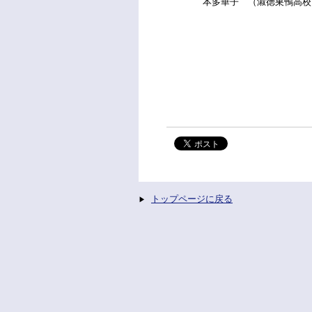
本多華子 （淑徳巣鴨高校
男子優勝 
女子優勝 
トップページに戻る