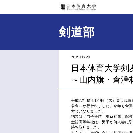
剣道部
2015.08.20
日本体育大学剣
～山内旗・倉澤
平成27年度8月20日（木）東京武
争奪～が行われました。今年も全国
大会となりました。
結果は、男子優勝 東京都国士舘高
士舘高等学校は、男子が前大会に引
勝ち取りました。
男女とも、高校生らしい活気溢れる