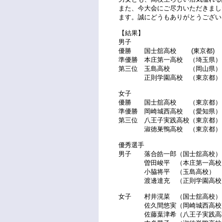
また、今大会にご尽力いただきまし
ます。誠にどうもありがとうござい
【結果】
男子
優勝 国士舘高校 (東京都)
準優勝 本庄第一高校 （埼玉県）
第三位 玉島高校 （岡山県）
正則学園高校 （東京都）
女子
優勝 国士舘高校 （東京都）
準優勝 岡崎城西高校 （愛知県）
第三位 八王子実践高校（東京都
淑徳巣鴨高校 （東京都）
優秀選手
男子 落合皓一郎（国士舘高校）
曽田峻平 （本庄第一高校
小脇将平 （玉島高校）
渡邊達充 （正則学園高校
女子 村井滉菜 （国士舘高校）
佐久間悠実（岡崎城西高校
佐藤葉津希（八王子実践高