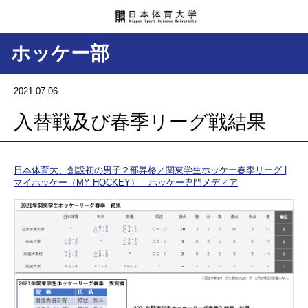
ホッケー部
2021.07.06
入替戦及び春季リーグ戦結果
日本体育大、創設初の男子２部昇格／関東学生ホッケー春季リーグ |
マイホッケー（MY HOCKEY）｜ホッケー専門メディア