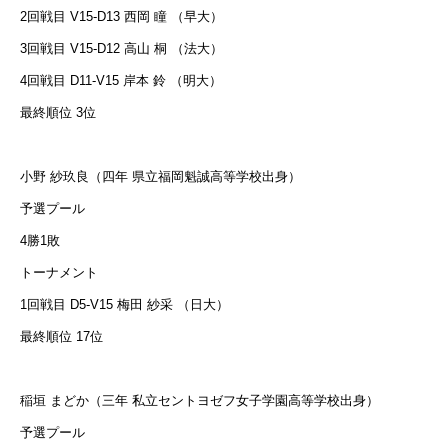
2回戦目 V15-D13 西岡 瞳 （早大）
3回戦目 V15-D12 高山 桐 （法大）
4回戦目 D11-V15 岸本 鈴 （明大）
最終順位 3位
小野 紗玖良（四年 県立福岡魁誠高等学校出身）
予選プール
4勝1敗
トーナメント
1回戦目 D5-V15 梅田 紗采 （日大）
最終順位 17位
稲垣 まどか（三年 私立セントヨゼフ女子学園高等学校出身）
予選プール