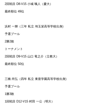
2回戦目 D8-V15 小城 颯人（慶大）
最終順位 49位
浜村 一輝（三年 私立 埼玉栄高等学校出身)
予選プール
2勝2敗
トーナメント
2回戦目 D9-V15 山口 竜之介（立教大）
最終順位 50位
三橋 尚弘（四年 私立 東亜学園高等学校出身)
予選プール
1勝3敗
1回戦目 D12-V15 村田 一公（明大）