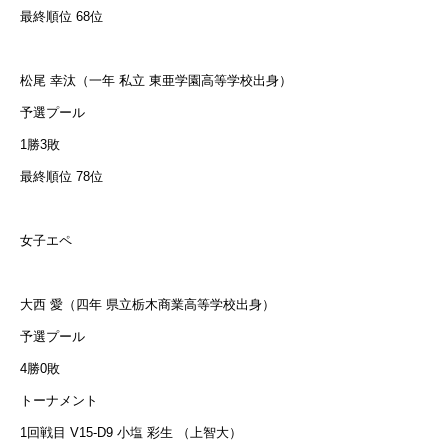
最終順位 68位
松尾 幸汰（一年 私立 東亜学園高等学校出身）
予選プール
1勝3敗
最終順位 78位
女子エペ
大西 愛（四年 県立栃木商業高等学校出身）
予選プール
4勝0敗
トーナメント
1回戦目 V15-D9 小塩 彩生 （上智大）