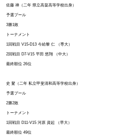
佐藤 禅（二年 県立高畠高等学校出身）
予選プール
3勝1敗
トーナメント
1回戦目 V15-D13 今給黎 仁 （専大）
2回戦目 D7-V15 平田 悠翔 （中大）
最終順位 26位
史 驁（二年 私立甲斐清和高等学校出身）
予選プール
2勝2敗
トーナメント
1回戦目 D11-V15 河原 資起 （早大）
最終順位 49位