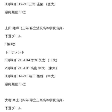
3回戦目 D8-V15 庄司 圭佑 （慶大）
最終順位 10位
上田 雄暉（三年 私立清風高等学校出身）
予選プール
1勝3敗
トーナメント
1回戦目 V15-D14 才木 良太 （日大）
2回戦目 V15-D11 高山 幸大 （東大）
3回戦目 D9-V15 福田 悠雅 （中大）
最終順位 16位
大村 尚士（四年 県立三島高等学校出身）
予選プール