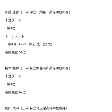
加藤 蓮都（二年 県立一関第二高等学校出身）
予選プール
1勝3敗
トーナメント
1回戦目 D6-V15 白石 光 （法大）
最終順位 54位
柳本 睦稀（一年 私立甲斐清和高等学校出身）
予選プール
1勝3敗
最終順位 67位
岡田 大河（三年 私立埼玉栄高等学校出身）