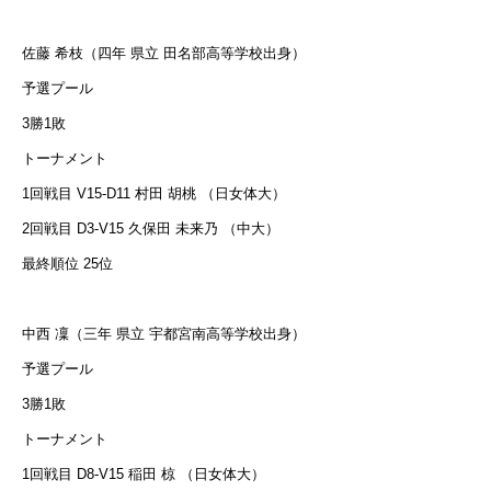
佐藤 希枝（四年 県立 田名部高等学校出身）
予選プール
3勝1敗
トーナメント
1回戦目 V15-D11 村田 胡桃 （日女体大）
2回戦目 D3-V15 久保田 未来乃 （中大）
最終順位 25位
中西 凜（三年 県立 宇都宮南高等学校出身）
予選プール
3勝1敗
トーナメント
1回戦目 D8-V15 稲田 椋 （日女体大）