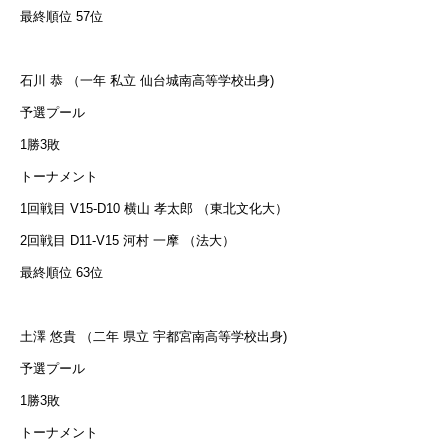
最終順位 57位
石川 恭 （一年 私立 仙台城南高等学校出身)
予選プール
1勝3敗
トーナメント
1回戦目 V15-D10 横山 孝太郎 （東北文化大）
2回戦目 D11-V15 河村 一摩 （法大）
最終順位 63位
土澤 悠貴 （二年 県立 宇都宮南高等学校出身)
予選プール
1勝3敗
トーナメント