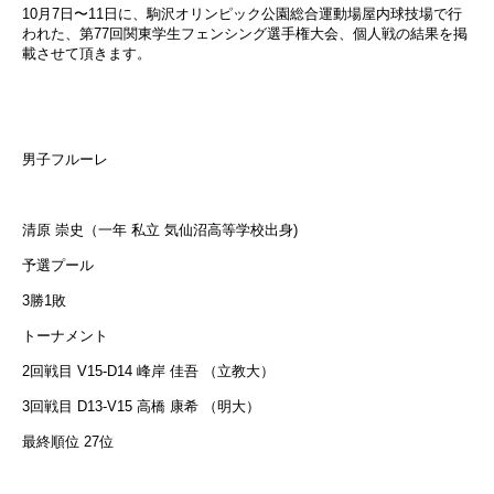
10月7日〜11日に、駒沢オリンピック公園総合運動場屋内球技場で行
われた、第77回関東学生フェンシング選手権大会、個人戦の結果を掲
載させて頂きます。
男子フルーレ
清原 崇史（一年 私立 気仙沼高等学校出身)
予選プール
3勝1敗
トーナメント
2回戦目 V15-D14 峰岸 佳吾 （立教大）
3回戦目 D13-V15 高橋 康希 （明大）
最終順位 27位