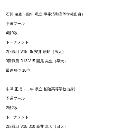
石川 凌雅（四年 私立 甲斐清和高等学校出身)
予選プール
4勝0敗
トーナメント
2回戦目 V15-D5 安井 琥珀（法大）
3回戦目 D13-V15 圓尾 晃生（早大）
最終順位 18位
中澤 正成（二年 県立 柏陵高等学校出身)
予選プール
2勝2敗
トーナメント
2回戦目 V15-D10 新井 皐大（日大）