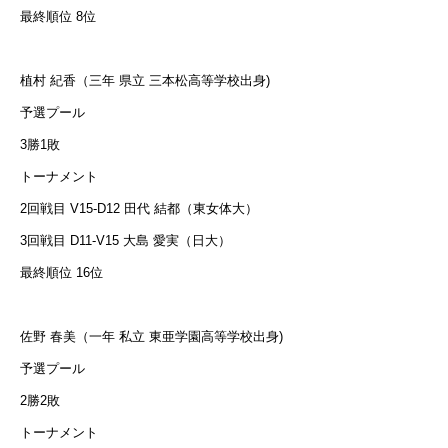
最終順位 8位
植村 紀香（三年 県立 三本松高等学校出身)
予選プール
3勝1敗
トーナメント
2回戦目 V15-D12 田代 結都（東女体大）
3回戦目 D11-V15 大島 愛実（日大）
最終順位 16位
佐野 春美（一年 私立 東亜学園高等学校出身)
予選プール
2勝2敗
トーナメント