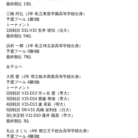
最終順位 13位
三橋 尚弘（2年 私立東亜学園高等学校出身）
予選プール 1勝3敗
トーナメント
1回戦目 D11-V15 安井 琥珀（法大）
最終順位 54位
浜村 一輝（1年 私立埼玉栄高等学校出身）
予選プール 0勝4敗
最終順位 79位
女子エペ
大西 愛（2年 県立栃木商業高等学校出身）
予選プール 4勝0敗
トーナメント
2回戦目 V15-D13 市ヶ谷 愛（専大）
3回戦目 V15-D14 齋藤 華南（専大）
4回戦目 V15-D13 盧 承延（明大）
5回戦目 D9-V15 高橋 栄利佳（日大）
3位決定戦 V11-D10 蓮井 陽菜（早大）
最終順位 3位
丸山 さくら（4年 都立王子総合高等学校出身）
予選プール 4勝0敗