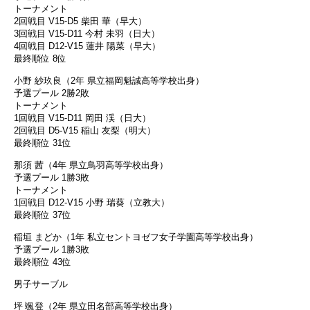
トーナメント
2回戦目 V15-D5 柴田 華（早大）
3回戦目 V15-D11 今村 未羽（日大）
4回戦目 D12-V15 蓮井 陽菜（早大）
最終順位 8位
小野 紗玖良（2年 県立福岡魁誠高等学校出身）
予選プール 2勝2敗
トーナメント
1回戦目 V15-D11 岡田 渓（日大）
2回戦目 D5-V15 稲山 友梨（明大）
最終順位 31位
那須 茜（4年 県立鳥羽高等学校出身）
予選プール 1勝3敗
トーナメント
1回戦目 D12-V15 小野 瑞葵（立教大）
最終順位 37位
稲垣 まどか（1年 私立セントヨゼフ女子学園高等学校出身）
予選プール 1勝3敗
最終順位 43位
男子サーブル
坪 颯登（2年 県立田名部高等学校出身）