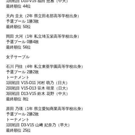
1回戦目 D10-V15 福田 悠雅（中大）
最終順位 44位
天内 圭太（2年 県立田名部高等学校出身）
予選プール 1勝3敗
最終順位 50位
岡田 大河（1年 私立埼玉栄高等学校出身）
予選プール 0勝4敗
最終順位 56位
女子サーブル
石川 円佳（4年 私立東亜学園高等学校出身）
予選プール 2勝2敗
トーナメント
1回戦目 V15-D11 河村 萌乃（日大）
2回戦目 V15-D13 笹木 咲里（日大）
3回戦目 D13-V15 鈴木 花野（中大）
最終順位 8位
原田 乃瑛（1年 県立愛知商業高等学校出身）
予選プール 2勝2敗
トーナメント
1回戦目 D3-V15 山﨑 妃奈乃（早大）
最終順位 25位