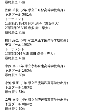
最終順位 12位
佐藤 希枝（2年 県立田名部高等学校出身）
予選プール 3勝1敗
トーナメント
1回戦目V15-D8 鈴木 絢子（東女体大）
2回戦目D6-V15 森多 舞（早大）
最終順位 25位
橋口 絵里（4年 私立東亜学園高等学校出身）
予選プール 1勝3敗
トーナメント
1回戦目D14-V15 嶋田 愛音（専大）
最終順位 46位
中西 凛（1年 県立宇都宮南高等学校出身）
予選プール 1勝3敗
最終順位 50位
小池 優亜（1年 県立甲斐清和高等学校出身）
予選プール 1勝3敗
最終順位 51位
幸野 来美（4年 県立別府翔青高等学校出身）
予選プール 0勝4敗
最終順位 60位