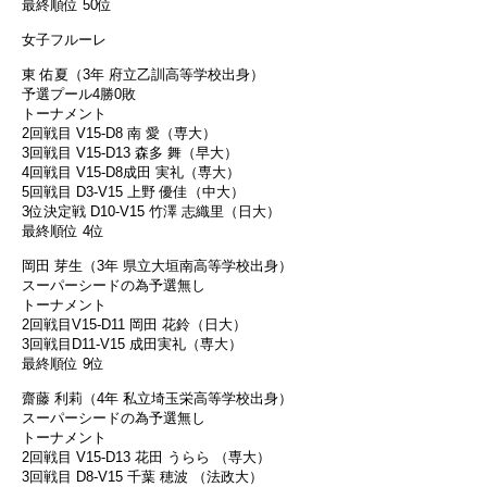
最終順位 50位
女子フルーレ
東 佑夏（3年 府立乙訓高等学校出身）
予選プール4勝0敗
トーナメント
2回戦目 V15-D8 南 愛（専大）
3回戦目 V15-D13 森多 舞（早大）
4回戦目 V15-D8成田 実礼（専大）
5回戦目 D3-V15 上野 優佳（中大）
3位決定戦 D10-V15 竹澤 志織里（日大）
最終順位 4位
岡田 芽生（3年 県立大垣南高等学校出身）
スーパーシードの為予選無し
トーナメント
2回戦目V15-D11 岡田 花鈴（日大）
3回戦目D11-V15 成田実礼（専大）
最終順位 9位
齋藤 利莉（4年 私立埼玉栄高等学校出身）
スーパーシードの為予選無し
トーナメント
2回戦目 V15-D13 花田 うらら （専大）
3回戦目 D8-V15 千葉 穂波 （法政大）