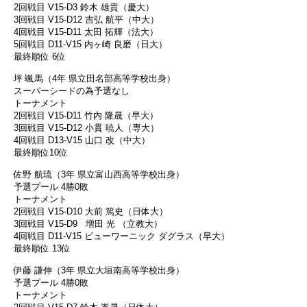
2回戦目 V15-D3 鈴木 雄貴（慶大）
3回戦目 V15-D12 吉弘 航平（中大）
4回戦目 V15-D11 太田 拓輝（法大）
5回戦目 D11-V15 内ヶ崎 良磨（日大）
最終順位 6位
坪 颯馬（4年 県立田名部高等学校出身）
スーパーシードの為予選なし
トーナメント
2回戦目 V15-D11 竹内 隆晟（早大）
3回戦目 V15-D12 小貫 暁人（専大）
4回戦目 D13-V15 山口 改（中大）
最終順位10位
佐野 航琉（3年 県立富山西高等学校出身）
予選プール 4勝0敗
トーナメント
2回戦目 V15-D10 大前 篤史（日体大）
3回戦目 V15-D9 増田 光 （立教大）
4回戦目 D11-V15 ビューワーニック ダグラス（早大）
最終順位 13位
伊藤 謙伸（3年 県立大垣南高等学校出身）
予選プール 4勝0敗
トーナメント