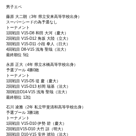
男子エペ
藤原 大二朗（3年 県立安来高等学校出身）
スーパーシードの為予選なし
トーナメント
1回戦目 V15-D8 和田 大河（慶大）
2回戦目 V15-D12 角坂 大陸（立大）
3回戦目 V15-D11 小段 拳人（日大）
4回戦目 D8-V15 浅海 聖哉（法大）
最終順位 5位
永原 正大（4年 県立水橋高等学校出身）
予選プール 4勝0敗
トーナメント
1回戦目 V15-D5 堤 慶（慶大）
2回戦目 V15-D13 杉岡 瑞基（法大）
3回戦目D14-V15 浅海 聖哉（法大）
最終順位 12位
石川 凌雅（2年 私立甲斐清和高等学校出身）
予選プール 3勝1敗
トーナメント
1回戦目 V15-D10 伊勢 碧（慶大）
2回戦目V15-D10 大竹 諒（明大）
3回戦目 D10-V15 安井 琥珀（法大）