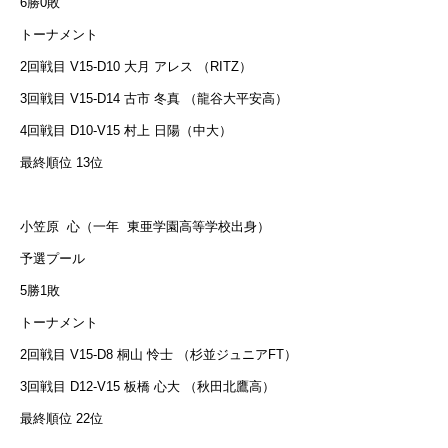
6勝0敗
トーナメント
2回戦目 V15-D10 大月 アレス （RITZ）
3回戦目 V15-D14 古市 冬真 （龍谷大平安高）
4回戦目 D10-V15 村上 日陽（中大）
最終順位 13位
小笠原
心（一年
東亜学園高等学校出身）
予選プール
5勝1敗
トーナメント
2回戦目 V15-D8 桐山 怜士 （杉並ジュニアFT）
3回戦目 D12-V15 板橋 心大 （秋田北鷹高）
最終順位 22位