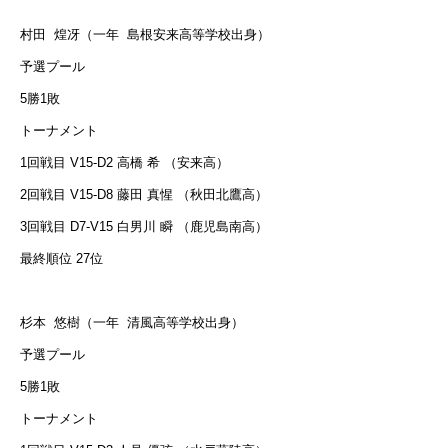
村田
煌冴（一年
島根安来高等学校出身）
予選プール
5勝1敗
トーナメント
1回戦目 V15-D2 高橋 希 （安来高）
2回戦目 V15-D8 藤田 真惺 （秋田北鷹高）
3回戦目 D7-V15 白男川 瞬 （鹿児島南高）
最終順位 27位
杉本
悠樹（一年
清風高等学校出身）
予選プール
5勝1敗
トーナメント