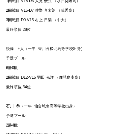
1回戦目 V15-D3 人見 優弦 （水戸葵陵高）
2回戦目 V15-D7 佐野 直太朗 （暁秀高）
3回戦目 D0-V15 村上 日陽 （中大）
最終順位 28位
後藤
正人（一年
香川高松北高等学校出身）
予選プール
6勝0敗
2回戦目 D12-V15 羽田 光洋 （鹿児島南高）
最終順位 34位
石川
恭（一年
仙台城南高等学校出身）
予選プール
2勝4敗