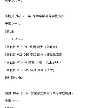
男子フルーレ
小橋川 月斗（一年
東亜学園高等学校出身）
予選プール
6勝0敗
トーナメント
2回戦目 V15-D11 醍醐 健太（立教大）
3回戦目 V15-D10 安武 龍杜（鹿児島南高）
4回戦目 V15-D9 島村 大翔 （八王子FC）
5回戦目 D12-V15 林川 琉偉（法大）
最終順位 6位
初貝
柊哉（二年
宮城県立気仙沼高等学校出身）
予選プール