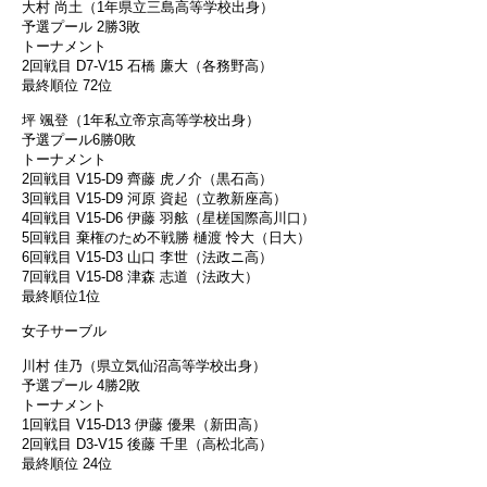
大村 尚土（1年県立三島高等学校出身）
予選プール 2勝3敗
トーナメント
2回戦目 D7-V15 石橋 廉大（各務野高）
最終順位 72位
坪 颯登（1年私立帝京高等学校出身）
予選プール6勝0敗
トーナメント
2回戦目 V15-D9 齊藤 虎ノ介（黒石高）
3回戦目 V15-D9 河原 資起（立教新座高）
4回戦目 V15-D6 伊藤 羽舷（星槎国際高川口）
5回戦目 棄権のため不戦勝 樋渡 怜大（日大）
6回戦目 V15-D3 山口 李世（法政ニ高）
7回戦目 V15-D8 津森 志道（法政大）
最終順位1位
女子サーブル
川村 佳乃（県立気仙沼高等学校出身）
予選プール 4勝2敗
トーナメント
1回戦目 V15-D13 伊藤 優果（新田高）
2回戦目 D3-V15 後藤 千里（高松北高）
最終順位 24位