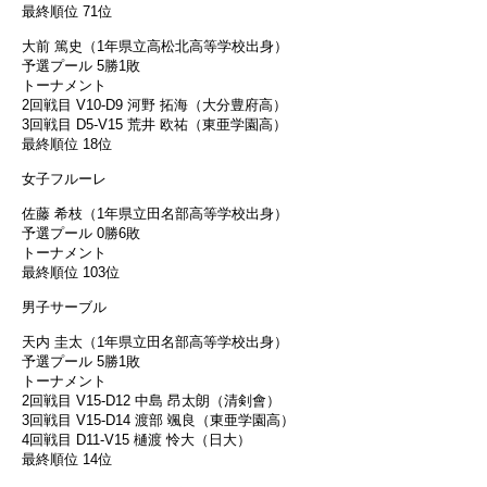
最終順位 71位
大前 篤史（1年県立高松北高等学校出身）
予選プール 5勝1敗
トーナメント
2回戦目 V10-D9 河野 拓海（大分豊府高）
3回戦目 D5-V15 荒井 欧祐（東亜学園高）
最終順位 18位
女子フルーレ
佐藤 希枝（1年県立田名部高等学校出身）
予選プール 0勝6敗
トーナメント
最終順位 103位
男子サーブル
天内 圭太（1年県立田名部高等学校出身）
予選プール 5勝1敗
トーナメント
2回戦目 V15-D12 中島 昂太朗（清剣會）
3回戦目 V15-D14 渡部 颯良（東亜学園高）
4回戦目 D11-V15 樋渡 怜大（日大）
最終順位 14位