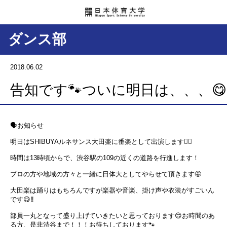
ダンス部
2018.06.02
告知です🐾ついに明日は、、、😋
🗣お知らせ
明日はSHIBUYAルネサンス大田楽に番楽として出演します💁‍♀️
時間は13時頃からで、渋谷駅の109の近くの道路を行進します！
プロの方や地域の方々と一緒に日体大としてやらせて頂きます🤩
大田楽は踊りはもちろんですが楽器や音楽、掛け声や衣装がすごいん
です😋‼️
部員一丸となって盛り上げていきたいと思っております😊お時間のあ
る方、是非渋谷まで！！！お待ちしております🐾