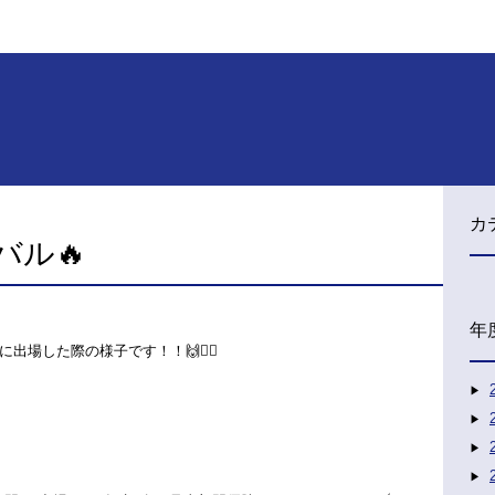
カ
ル🔥
年
場した際の様子です！！🙌❤️‍🔥