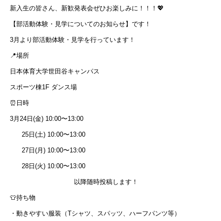
新入生の皆さん、新歓発表会ぜひお楽しみに！！！
💖
【部活動体験・見学についてのお知らせ】です！
3
月より部活動体験・見学を行っています！
📍
場所
日本体育大学世田谷キャンパス
スポーツ棟
1F
ダンス場
⏰
日時
3
月
24
日
(
金
) 10:00
〜
13:00
25
日
(
土
) 10:00
〜
13:00
27
日
(
月
) 10:00
〜
13:00
28
日
(
火
) 10:00
〜
13:00
以降随時投稿します！
👕
持ち物
・動きやすい服装（
T
シャツ、スパッツ、ハーフパンツ等）