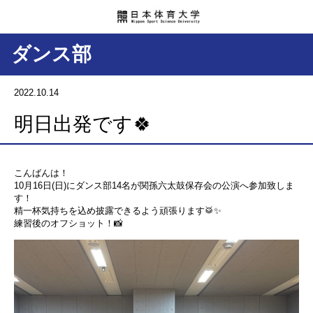
ダンス部
2022.10.14
明日出発です🍀
こんばんは！
10月16日(日)にダンス部14名が関孫六太鼓保存会の公演へ参加致しま
す！
精一杯気持ちを込め披露できるよう頑張ります🥁✨
練習後のオフショット！📸