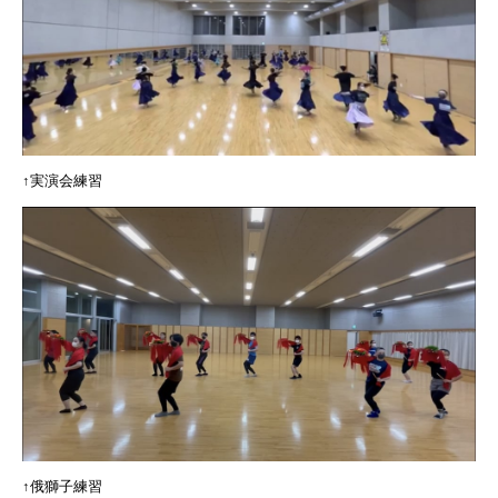
↑実演会練習
↑俄獅子練習