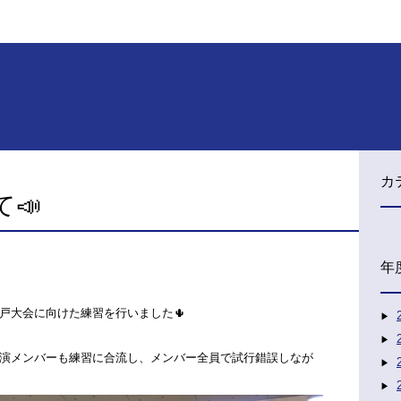
カ
📣
年
戸大会に向けた練習を行いました🌵
演メンバーも練習に合流し、メンバー全員で試行錯誤しなが