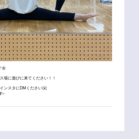
🌼
ス場に遊びに来てください！！
インスタにDMください✉️
✨