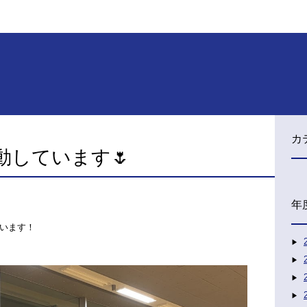
カ
動しています🌷
年
います！