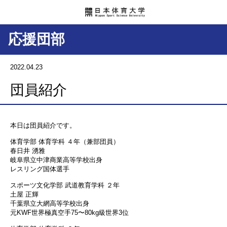
応援団部
2022.04.23
団員紹介
本日は団員紹介です。
体育学部 体育学科 ４年（兼部団員）
春日井 湧雅
岐阜県立中津商業高等学校出身
レスリング国体選手
スポーツ文化学部 武道教育学科 ２年
土屋 正輝
千葉県立大網高等学校出身
元KWF世界極真空手75〜80kg級世界3位