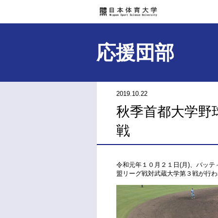
応援団部
2019.10.22
秋季首都大学野
戦
令和元年１０月２１日(月)、バッ
盟リーグ戦対武蔵大学第３戦が行わ