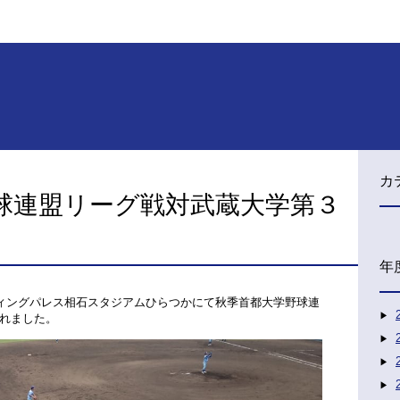
カ
球連盟リーグ戦対武蔵大学第３
年
ティングパレス相石スタジアムひらつかにて秋季首都大学野球連
れました。