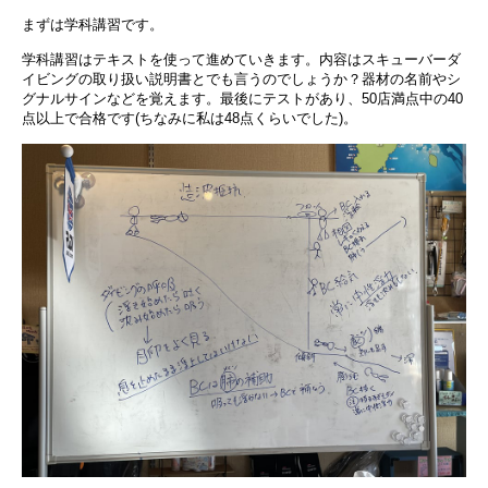
まずは学科講習です。
学科講習はテキストを使って進めていきます。内容はスキューバーダ
イビングの取り扱い説明書とでも言うのでしょうか？器材の名前やシ
グナルサインなどを覚えます。最後にテストがあり、
50
店満点中の
40
点以上で合格です
(
ちなみに私は
48
点くらいでした
)
。