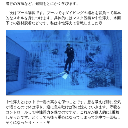
潜行の方法など、知識をとにかく学びます。
次はプール講習です。プールではダイビングの器材を背負って基本
的なスキルを身につけます。具体的にはマスク脱着や中性浮力、水面
下での器材脱着などです。私は中性浮力で苦戦しました
😅
中性浮力とは水中で一定の高さを保つことです。息を吸えば肺に空気
が溜まるので体は浮き、逆に息を吐けば体は沈んでいきます。呼吸を
コントロールして中性浮力を保つのですが、これかが個人的に
1
番難
しかったです。どうしても後ろ重心になってしまって水中で一回転し
そうになったり・・・・笑