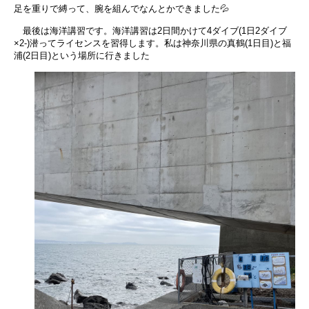
足を重りで縛って、腕を組んでなんとかできました💦
最後は海洋講習です。
海洋講習は
2
日間かけて
4
ダイブ
(1
日
2
ダイブ
×2-)
潜ってライセンスを習得します。私は神奈川県の真鶴
(1
日目
)
と福
浦
(2
日目
)
という場所に行きました