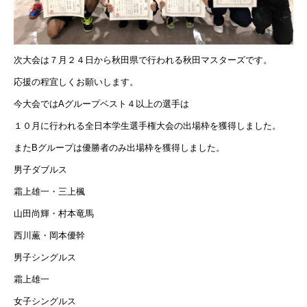
次大会は７月２４日から秋田県で行われる秋田マスターズです。
応援の程宜しくお願いします。
今大会ではAグループベスト４以上の選手は
１０月に行われる全日本学生選手権大会の出場枠を獲得しました。
またBグループは優勝者のみ出場枠を獲得しました。
男子ダブルス
霜上雄一・三上楓
山田尚輝・村本竜馬
西川薫・岡本優幹
男子シングルス
霜上雄一
女子シングルス