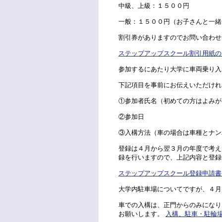
中級、上級：１５００円
一般：１５００円（お子さんと一緒
割引券がありますのでお問い合わせ
ステップアップスクール割引用紙のご
参加するにあたり大学に車両乗り入
下記項目を事前にお伝えいただけれ
①参加者氏名（初めての方はよみが
②参加日
③入構方法（車の場合は車種とナン
登録は４月から翌３月の年度で考え
録を行いますので、上記内容と登録
ステップアップスクール登録申請書-efa
大学内駐車場についてですが、４月
車での入構は、正門からのみになり
お願いします。
入構、駐車・駐輪場