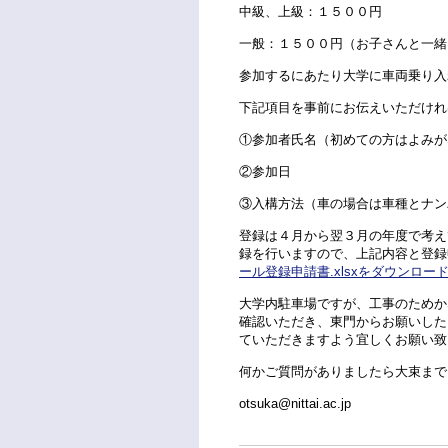
中級、上級：１５００円
一般：１５００円（お子さんと一緒
参加するにあたり大学に車両乗り入
下記項目を事前にお伝えいただけれ
①参加者氏名（初めての方はよみが
②参加日
③入構方法（車の場合は車種とナン
登録は４月から翌３月の年度で考え
録を行いますので、上記内容と登録
ール登録申請書.xlsxをダウンロー
大学内駐車場ですが、工事のためか
確認いただき、東門からお願いした
ていただきますよう宜しくお願い致
何かご質問がありましたら大束まで
otsuka@nittai.ac.jp