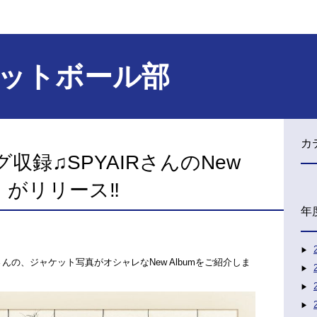
ットボール部
カ
収録♫SPYAIRさんのNew
E』がリリース‼︎
年
”さんの、ジャケット写真がオシャレなNew Albumをご紹介しま