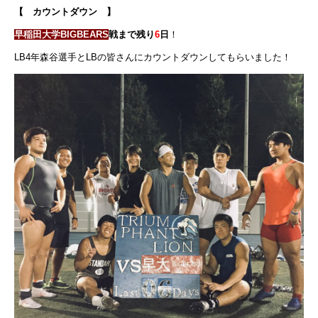
【 カウントダウン 】
早稲田大学BIGBEARS
戦まで残り
6
日
！
LB4年森谷選手とLBの皆さんにカウントダウンしてもらいました！