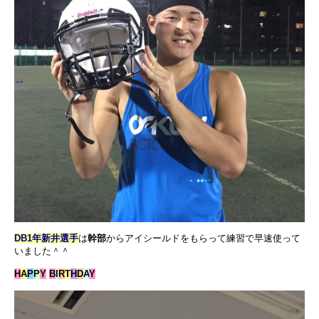
DB1年新井選手
は
幹部
からアイシールドをもらって練習で早速使って
いました＾＾
H
A
P
P
Y
B
I
R
T
H
D
A
Y