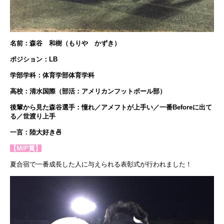
名前：森谷 和樹（もりや かずき）
ポジション：LB
学部学科：体育学部体育学科
高校：清水国際（部活：アメリカンフットボール部）
後輩から見た森谷選手：憧れ／アメフトが上手い
／一番Beforeに出て
る／世渡り上手
一言：陸大好き🍜
【MIP賞】
夏合宿で一番成長した人に与えられる表彰式が行われました！