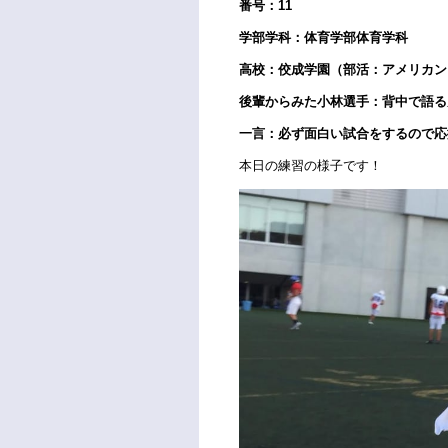
番号：11
学部学科：体育学部体育学科
高校：佼成学園（部活：アメリカン
後輩からみた小林選手：背中で語る男 
一言：必ず面白い試合をするので応
本日の練習の様子です！