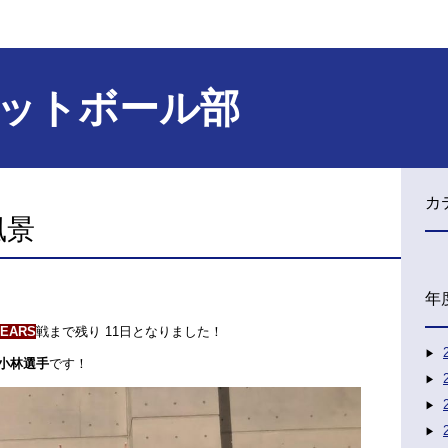
ットボール部
カ
風景
年
EARS
戦まで残り 11日となりました！
 小林選手
です！