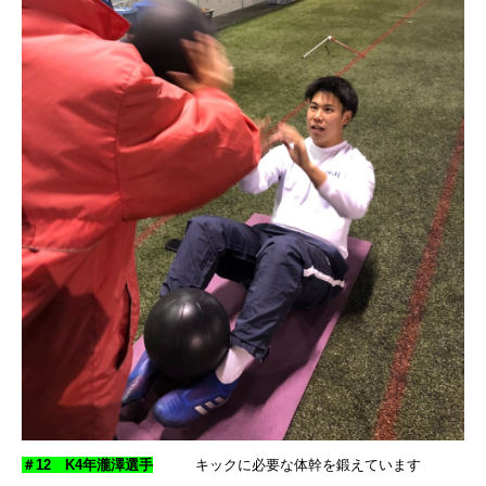
＃12 K4年瀧澤選手
キックに必要な体幹を鍛えています