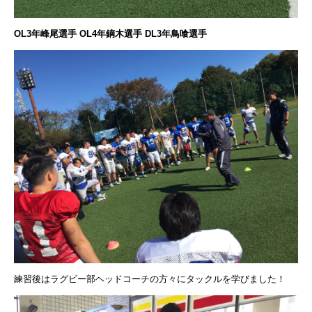
OL3年峰尾選手 OL4年鏑木選手 DL3年鳥喰選手
練習後はラグビー部ヘッドコーチの方々にタックルを学びました！