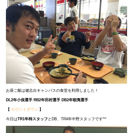
お昼ご飯は健志台キャンパスの食堂を利用しました！
DL2年小俣選手 RB2年田村選手 DB2年朝夷選手
【
カウントダウン
】
今日は
TR1年柿スタッフ
とDB、TR4年中野スタッフです^^