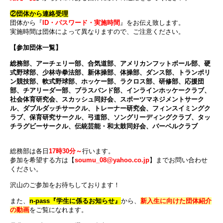
②団体から連絡受理
団体から『
ID・パスワード・実施時間
』をお伝え致します。
実施時間は団体によって異なりますので、ご注意ください。
【参加団体一覧】
総務部、アーチェリー部、合気道部、アメリカンフットボール部、硬
式野球部、少林寺拳法部、新体操部、体操部、ダンス部、トランポリ
ン競技部、軟式野球部、ホッケー部、ラクロス部、研修部、応援団
部、チアリーダー部、ブラスバンド部、インラインホッケークラブ、
社会体育研究会、スカッシュ同好会、スポーツマネジメントサーク
ル、ダブルダッチサークル、トレーナー研究会、フィンスイミングク
ラブ、保育研究サークル、弓道部、ソングリーディングクラブ、タッ
チラグビーサークル、伝統芸能・和太鼓同好会、バーベルクラブ
総務部は各日
17時30分～
行います。
参加を希望する方は【
soumu_08@yahoo.co.jp
】までお問い合わせ
ください。
沢山のご参加をお待ちしております！
また、
n-pass『学生に係るお知らせ』
から、
新入生に向けた団体紹介
の動画
をご覧になれます。